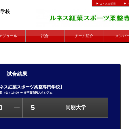
よくある質問
整専門学校
ケジュール
試合
チーム紹介
メンバ
試合結果
ルネス紅葉スポーツ柔整専門学校】
日（金）10:00 〜 ＠
甲賀市民スタジアム
0
5
同朋大学