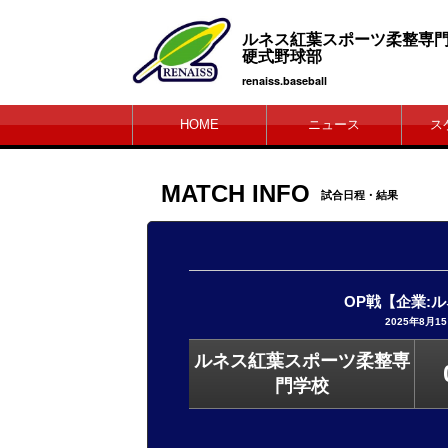
ルネス紅葉スポーツ柔
硬式野球部
renaiss.baseball
HOME
ニュース
ス
MATCH INFO
試合日程・結果
OP戦【企業:
2025年8月15
ルネス紅葉スポーツ柔整専
門学校