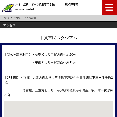
ルネス紅葉スポーツ柔整専門学校 硬式野球部
renaiss.baseball
ホーム
アクセス
アクセス詳細
アクセス
甲賀市民スタジアム
【新名神高速利用】・信楽ICより甲賀方面へ約20分
・甲南ICより甲賀方面へ約15分
【JR利用】・京都、大阪方面より→草津線草津駅から貴生川駅下車ー徒歩約2
5分
・名古屋、三重方面より→草津線柘植駅から貴生川駅下車ー徒歩約
25分