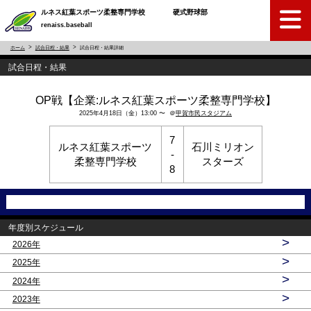
ルネス紅葉スポーツ柔整専門学校 硬式野球部
renaiss.baseball
ホーム
試合日程・結果
試合日程・結果詳細
試合日程・結果
OP戦【企業:ルネス紅葉スポーツ柔整専門学校】
2025年4月18日（金）13:00 〜 ＠
甲賀市民スタジアム
7
ルネス紅葉スポーツ
石川ミリオン
-
柔整専門学校
スターズ
8
年度別スケジュール
>
2026年
>
2025年
>
2024年
>
2023年