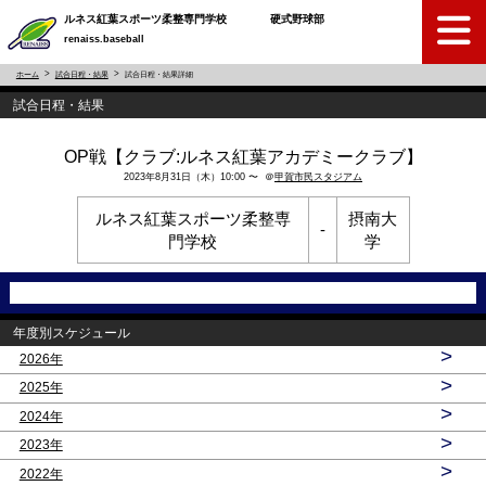
ルネス紅葉スポーツ柔整専門学校 硬式野球部
renaiss.baseball
ホーム
試合日程・結果
試合日程・結果詳細
試合日程・結果
OP戦【クラブ:ルネス紅葉アカデミークラブ】
2023年8月31日（木）10:00 〜 ＠
甲賀市民スタジアム
ルネス紅葉スポーツ柔整専
摂南大
-
門学校
学
年度別スケジュール
>
2026年
>
2025年
>
2024年
>
2023年
>
2022年