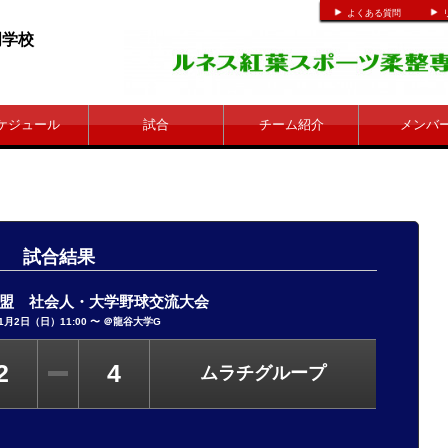
よくある質問
整専門学校
ケジュール
試合
チーム紹介
メンバ
試合結果
盟 社会人・大学野球交流大会
11月2日（日）11:00 〜 ＠龍谷大学G
2
4
ムラチグループ