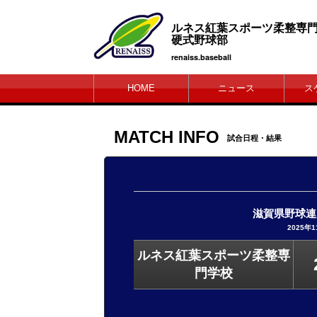
ルネス紅葉スポーツ柔
硬式野球部
renaiss.baseball
HOME
ニュース
ス
MATCH INFO
試合日程・結果
滋賀県野球連
2025年
ルネス紅葉スポーツ柔整専
門学校