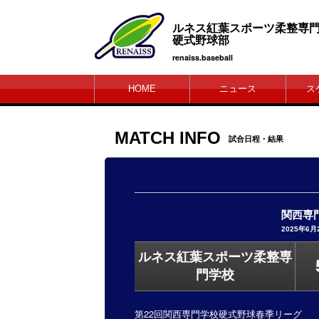
ルネス紅葉スポーツ柔
硬式野球部
renaiss.baseball
HOME
ニュース
ス
MATCH INFO
試合日程・結果
関西専
2025年6月
ルネス紅葉スポーツ柔整専
門学校
第22回関西専門学校硬式野球春季リーグ