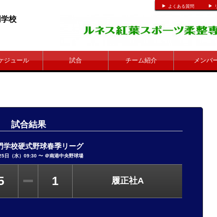
よくある質問
整専門学校
ケジュール
試合
チーム紹介
メンバ
試合結果
門学校硬式野球春季リーグ
25日（水）09:30 〜 ＠
南港中央野球場
5
1
履正社A