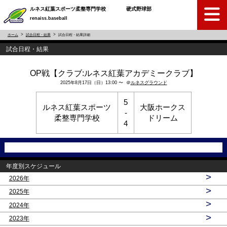
ルネス紅葉スポーツ柔整専門学校 硬式野球部
renaiss.baseball
ホーム
試合日程・結果
試合日程・結果詳細
試合日程・結果
OP戦【クラブ:ルネス紅葉アカデミークラブ】
2025年8月17日（日）13:00 〜 ＠
ルネスグラウンド
5
ルネス紅葉スポーツ
大阪ホークス
-
柔整専門学校
ドリーム
4
年度別スケジュール
>
2026年
>
2025年
>
2024年
>
2023年