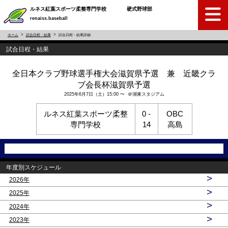
ルネス紅葉スポーツ柔整専門学校 硬式野球部
renaiss.baseball
ホーム
試合日程・結果
試合日程・結果詳細
試合日程・結果
全日本クラブ野球選手権大会滋賀県予選 兼 近畿クラ
ブ会長杯滋賀県予選
2025年6月7日（土）15:00 〜 ＠湖東スタジアム
ルネス紅葉スポーツ柔整
0 -
OBC
専門学校
14
高島
年度別スケジュール
>
2026年
>
2025年
>
2024年
>
2023年