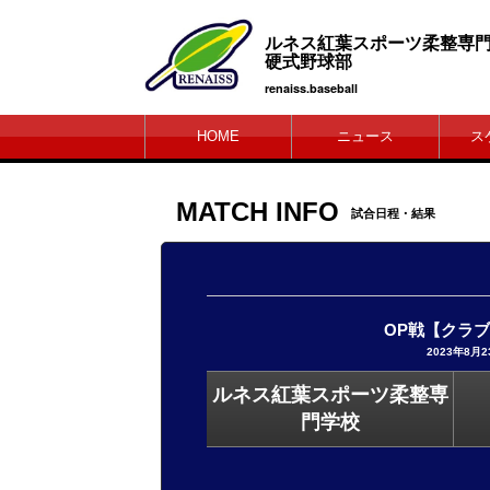
ルネス紅葉スポーツ柔
硬式野球部
renaiss.baseball
HOME
ニュース
ス
MATCH INFO
試合日程・結果
OP戦【クラ
2023年8月2
ルネス紅葉スポーツ柔整専
門学校