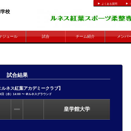
よくある質問
整専門学校
ケジュール
試合
チーム紹介
メンバ
試合結果
ブ:ルネス紅葉アカデミークラブ】
3日（水）14:00 〜 ＠
ルネスグラウンド
皇学館大学