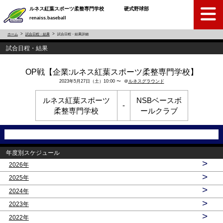
ルネス紅葉スポーツ柔整専門学校 硬式野球部
renaiss.baseball
ホーム
試合日程・結果
試合日程・結果詳細
試合日程・結果
OP戦【企業:ルネス紅葉スポーツ柔整専門学校】
2023年5月27日（土）10:00 〜 ＠
ルネスグラウンド
ルネス紅葉スポーツ
NSBベースボ
-
柔整専門学校
ールクラブ
年度別スケジュール
>
2026年
>
2025年
>
2024年
>
2023年
>
2022年