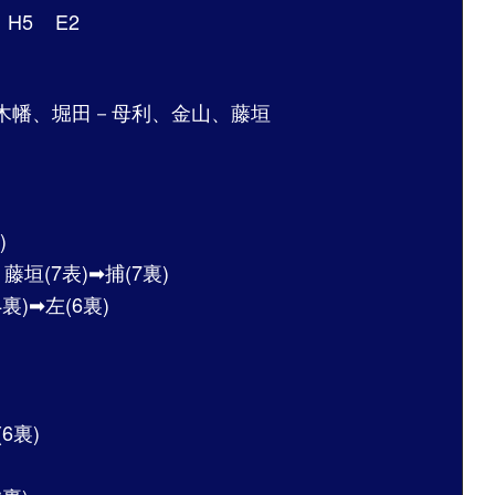
 H5 E2
、木幡、堀田－母利、金山、藤垣
)
垣(7表)➡︎捕(7裏)
裏)➡︎左(6裏)
6裏)