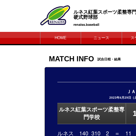
ルネス紅葉スポーツ柔
硬式野球部
renaiss.baseball
HOME
ニュース
ス
MATCH INFO
試合日程・結果
ＪＡ
2023年4月29日
ルネス紅葉スポーツ柔整専
門学校
ルネス 140 310 2 ＝ 11