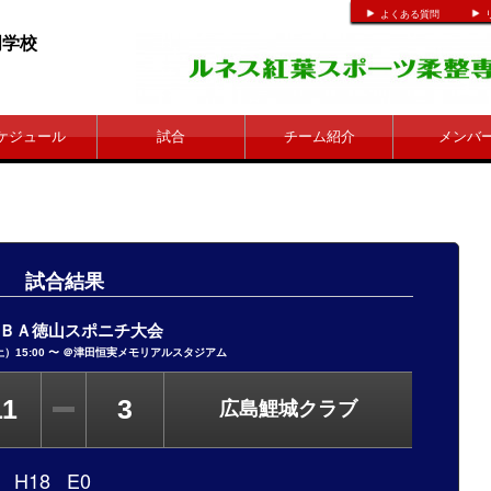
よくある質問
整専門学校
ケジュール
試合
チーム紹介
メンバ
試合結果
ＢＡ徳山スポニチ大会
（土）15:00 〜 ＠津田恒実メモリアルスタジアム
11
3
広島鯉城クラブ
 H18 E0