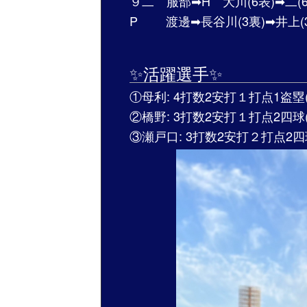
９二 服部➡︎H 大川(6表)➡︎二(
P 渡邊➡長谷川(3裏)➡︎井上(3裏
✨活躍選手✨
①母利: 4打数2安打１打点1盗塁
②橋野: 3打数2安打１打点2四球
③瀬戸口: 3打数2安打２打点2四