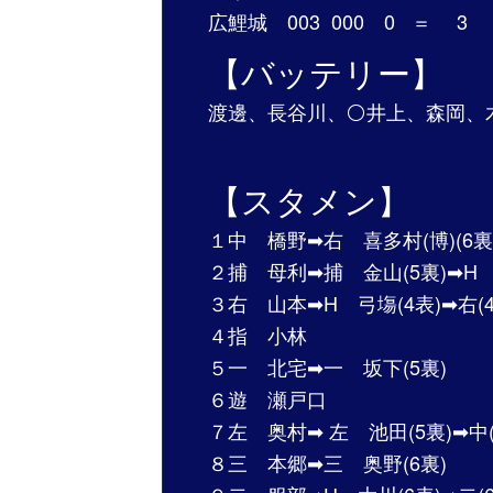
広鯉城 003 000 0 ＝ 3
【バッテリー】
渡邊、長谷川、⚪️井上、森岡
【スタメン】
１中 橋野➡︎右 喜多村(博)(6裏
２捕 母利➡︎捕 金山(5裏)➡H 藤
３右 山本➡︎H 弓塲(4表)➡︎右(4
４指 小林
５一 北宅➡︎一 坂下(5裏)
６遊 瀬戸口
７左 奥村➡︎ 左 池田(5裏)➡︎中(
８三 本郷➡︎三 奥野(6裏)