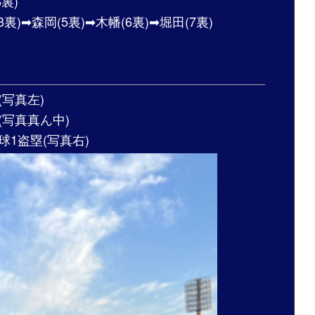
6裏)
)➡︎森岡(5裏)➡︎木幡(6裏)➡堀田(7裏)
(写真左)
(写真真ん中)
球1盗塁(写真右)