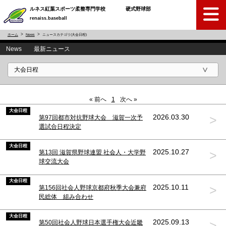
ルネス紅葉スポーツ柔整専門学校 硬式野球部
renaiss.baseball
ホーム
News
ニュースカテゴリ(大会日程)
News 最新ニュース
« 前へ
1
次へ »
大会日程
>
2026.03.30
第97回都市対抗野球大会 滋賀一次予
選試合日程決定
大会日程
>
2025.10.27
第13回 滋賀県野球連盟 社会人・大学野
球交流大会
大会日程
>
2025.10.11
第156回社会人野球京都府秋季大会兼府
民総体 組み合わせ
大会日程
>
2025.09.13
第50回社会人野球日本選手権大会近畿