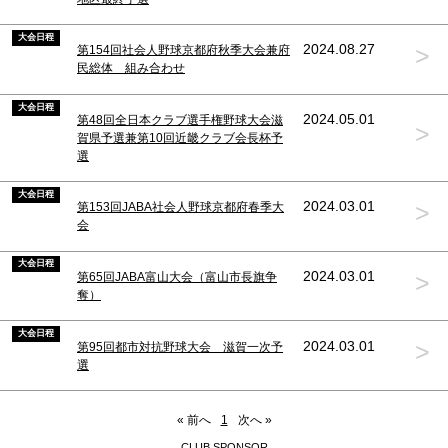
大会日程
>
2024.08.27
第154回社会人野球京都府秋季大会兼府
民総体 組み合わせ
大会日程
2024.05.01
第48回全日本クラブ選手権野球大会滋
>
賀県予選兼第10回近畿クラブ会長杯予
選
大会日程
>
2024.03.01
第153回JABA社会人野球京都府春季大
会
大会日程
>
2024.03.01
第65回JABA富山大会（富山市長旗争
奪）
大会日程
>
2024.03.01
第95回都市対抗野球大会 滋賀一次予
選
« 前へ
1
次へ »
CLUB SPONSOR