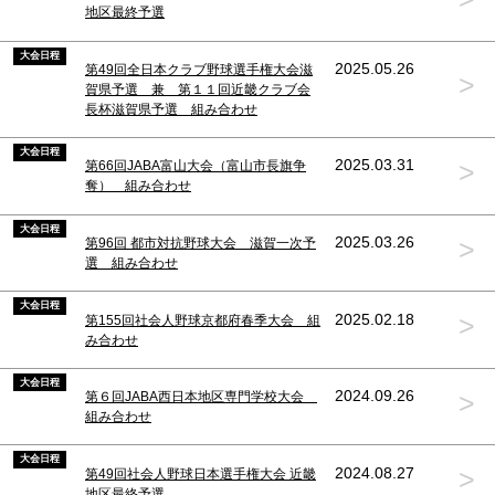
地区最終予選
大会日程
2025.05.26
第49回全日本クラブ野球選手権大会滋
>
賀県予選 兼 第１１回近畿クラブ会
長杯滋賀県予選 組み合わせ
大会日程
>
2025.03.31
第66回JABA富山大会（富山市長旗争
奪） 組み合わせ
大会日程
>
2025.03.26
第96回 都市対抗野球大会 滋賀一次予
選 組み合わせ
大会日程
>
2025.02.18
第155回社会人野球京都府春季大会 組
み合わせ
大会日程
>
2024.09.26
第６回JABA西日本地区専門学校大会
組み合わせ
大会日程
>
2024.08.27
第49回社会人野球日本選手権大会 近畿
地区最終予選