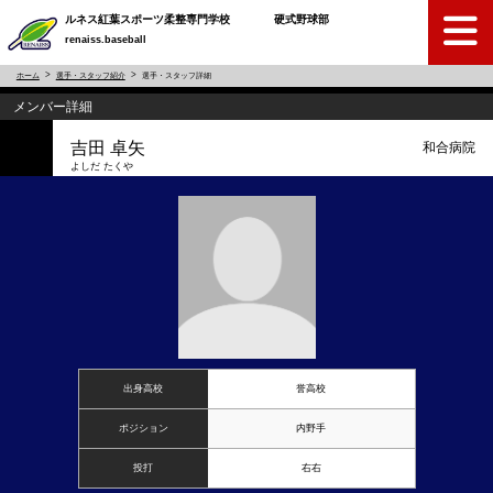
ルネス紅葉スポーツ柔整専門学校 硬式野球部
renaiss.baseball
ホーム
選手・スタッフ紹介
選手・スタッフ詳細
メンバー詳細
吉田 卓矢
和合病院
よしだ たくや
出身高校
誉高校
ポジション
内野手
投打
右右